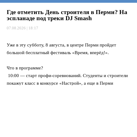
Где отметить День строителя в Перми? На
эспланаде под треки DJ Smash
07.08.2026 | 18:17
⠀
Уже в эту субботу, 8 августа, в центре Перми пройдет
большой бесплатный фестиваль «Время, вперёд!».
⠀
Что в программе?
10:00 — старт профи-соревнований. Студенты и строители
покажут класс в конкурсе «Настрой», а еще в Перми
впервые пройдет федеральная битва каменщиков «Лучший
по профессии».
12:00 — открывается развлекательный городок. Будут
крутые мастер-классы, море активностей для детей, турнир
по стритболу и даже ярмарка вакансий для тех, кто ищет
работу.
Вечером — мощный финал! Хэдлайнером праздничного