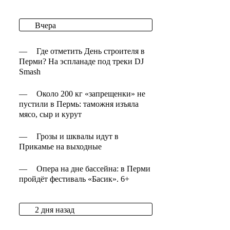
Вчера
—
Где отметить День строителя в
Перми? На эспланаде под треки DJ
Smash
—
Около 200 кг «запрещенки» не
пустили в Пермь: таможня изъяла
мясо, сыр и курут
—
Грозы и шквалы идут в
Прикамье на выходные
—
Опера на дне бассейна: в Перми
пройдёт фестиваль «Басик». 6+
2 дня назад