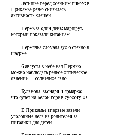
—
Затишье перед осенним пиком: в
Прикамье резко снизилась
активность клещей
—
Пермь за один день: маршрут,
который показали китайцам
—
Пермячка сломала зуб о стекло в
шаурме
—
6 августа в небе над Пермью
можно наблюдать редкое оптическое
явление — солнечное гало
—
Буланова, звонари и ярмарка:
что будет на Белой горе в субботу. 0+
—
В Прикамье впервые завели
уголовные дела на родителей за
питбайки для детей