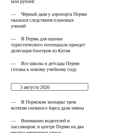
млн рублей
—
Чёрный дым у аэропорта Перми
оказался следствием плановых
учений
—
В Пермь для оценки
туристического потенциала приедет
делегация блогеров из Китая
—
Все школы и детсады Перми
готовы к новому учебному году
3 августа 2026
—
В Пермском зоопарке трем
котятам снежного барса дали имена
—
Вниманию водителей и
пассажиров: в центре Перми на два
месяца перекроют улицу