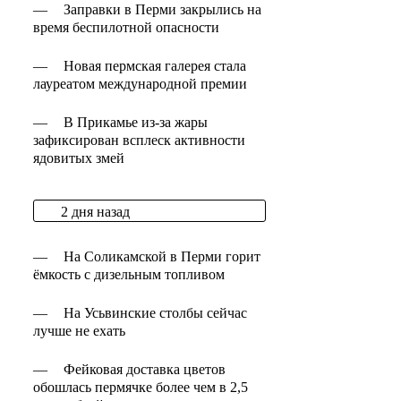
—
Заправки в Перми закрылись на
время беспилотной опасности
—
Новая пермская галерея стала
лауреатом международной премии
—
В Прикамье из-за жары
зафиксирован всплеск активности
ядовитых змей
2 дня назад
—
На Соликамской в Перми горит
ёмкость с дизельным топливом
—
На Усьвинские столбы сейчас
лучше не ехать
—
Фейковая доставка цветов
обошлась пермячке более чем в 2,5