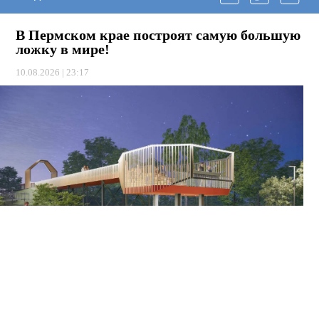
В Пермском крае построят самую большую
ложку в мире!
10.08.2026 | 23:17
В следующем году набережную в Нытве ждет крутое
обновление. Там появится пирс в виде гигантской «Мега-