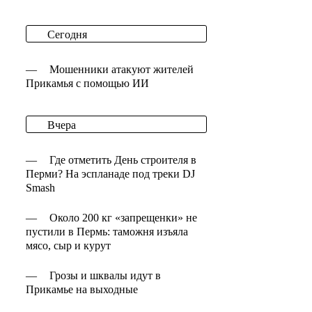
Сегодня
—
Мошенники атакуют жителей
Прикамья с помощью ИИ
Вчера
—
Где отметить День строителя в
Перми? На эспланаде под треки DJ
Smash
—
Около 200 кг «запрещенки» не
пустили в Пермь: таможня изъяла
мясо, сыр и курут
—
Грозы и шквалы идут в
Прикамье на выходные