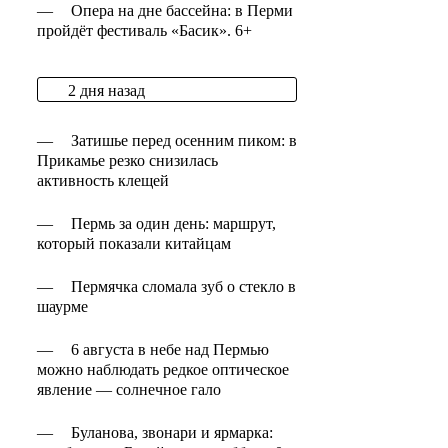
—
Опера на дне бассейна: в Перми
пройдёт фестиваль «Басик». 6+
2 дня назад
—
Затишье перед осенним пиком: в
Прикамье резко снизилась
активность клещей
—
Пермь за один день: маршрут,
который показали китайцам
—
Пермячка сломала зуб о стекло в
шаурме
—
6 августа в небе над Пермью
можно наблюдать редкое оптическое
явление — солнечное гало
—
Буланова, звонари и ярмарка: