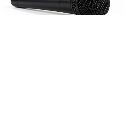
8 августа у стен Белогорского монастыря пройдёт фестиваль
«Свет Белогорья». Вход свободный.
⠀
В 9:00 в Крестовоздвиженском соборе начнётся литургия, в
храм принесут ковчег с частицей мощей Георгия
Победоносца. Главная сцена открывается в 12:00.
⠀
Дальше весь день: мастер-классы звонарей, выставка
иконописной мастерской «Добро», ремесленный двор,
фольклорная деревня, игры и сказки для детей, ярмарка с
фермерскими продуктами и монастырская кухня.
⠀
Из музыки: пермский хор «Triumphus Vox», «Полынь folk»,