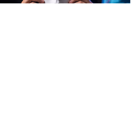
Теперь аферисты используют нейросети, чтобы подделывать
голоса и лица ваших близких, друзей или начальников.
⠀
КАК ЭТО РАБОТАЕТ?
⠀
Преступники взламывают аккаунт жертвы, собирают её
голосовые сообщения, видео и фото. На основе этих данных
ИИ создает точную копию голоса или лица (дипфейк). Затем
знакомым рассылаются фейковые «кружочки» в
мессенджерах, аудиосообщения или даже поступают
видеозвонки с требованием срочно перевести деньги.
⠀