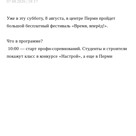
07.08.2026 | 18:17
⠀
Уже в эту субботу, 8 августа, в центре Перми пройдет
большой бесплатный фестиваль «Время, вперёд!».
⠀
Что в программе?
10:00 — старт профи-соревнований. Студенты и строители
покажут класс в конкурсе «Настрой», а еще в Перми
впервые пройдет федеральная битва каменщиков «Лучший
по профессии».
12:00 — открывается развлекательный городок. Будут
крутые мастер-классы, море активностей для детей, турнир
по стритболу и даже ярмарка вакансий для тех, кто ищет
работу.
Вечером — мощный финал! Хэдлайнером праздничного
концерта станет DJ Smash.
⠀
Вход свободный! Приходите всей семьей