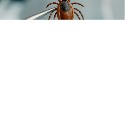
С начала сезона в Пермском крае зафиксировано свыше 16
тысяч обращений к врачам из-за присасывания клещей,
причем 2406 пострадавших — это дети. Чаще всего с
клещами сталкиваются жители Перми, а также Пермского и
Добрянского районов.
⠀
Анализ паразитов на опасные заболевания показал
следующие результаты:
- Боррелиоз обнаружен у 37,8% клещей;
- Эрлихиоз диагностирован в 3,1% случаев;