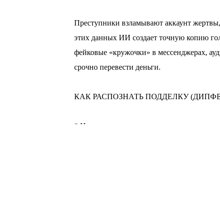
⠀
Преступники взламывают аккаунт жертвы, 
этих данных ИИ создает точную копию гол
фейковые «кружочки» в мессенджерах, ау
срочно перевести деньги.
⠀
КАК РАСПОЗНАТЬ ПОДДЕЛКУ (ДИПФЕ
⠀
* Неестественная мимика и редкое морган
* Движение губ не совпадает со словами.
* Странные интонации, «роботизированны
* Нетипичное освещение в кадре.
* Главный маркер — вас торопят, запугив
ЧТО ДЕЛАТЬ?