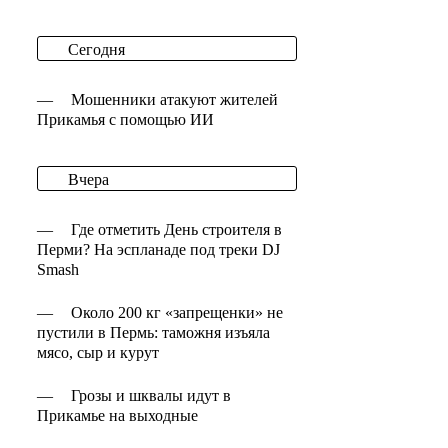
Сегодня
—
Мошенники атакуют жителей
Прикамья с помощью ИИ
Вчера
—
Где отметить День строителя в
Перми? На эспланаде под треки DJ
Smash
—
Около 200 кг «запрещенки» не
пустили в Пермь: таможня изъяла
мясо, сыр и курут
—
Грозы и шквалы идут в
Прикамье на выходные