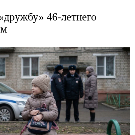
«дружбу» 46-летнего
ом