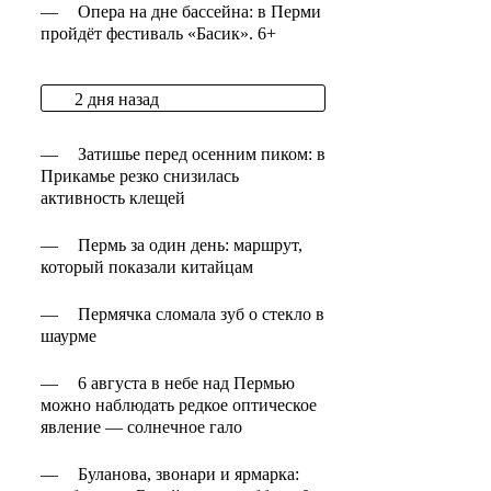
—
Опера на дне бассейна: в Перми
пройдёт фестиваль «Басик». 6+
2 дня назад
—
Затишье перед осенним пиком: в
Прикамье резко снизилась
активность клещей
—
Пермь за один день: маршрут,
который показали китайцам
—
Пермячка сломала зуб о стекло в
шаурме
—
6 августа в небе над Пермью
можно наблюдать редкое оптическое
явление — солнечное гало
—
Буланова, звонари и ярмарка: