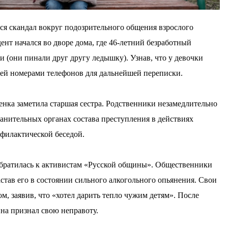
я скандал вокруг подозрительного общения взрослого
нт начался во дворе дома, где 46-летний безработный
и (они пинали друг другу ледышку). Узнав, что у девочки
ней номерами телефонов для дальнейшей переписки.
енка заметила старшая сестра. Родственники незамедлительно
анительных органах состава преступления в действиях
филактической беседой.
обратилась к активистам «Русской общины». Общественники
став его в состоянии сильного алкогольного опьянения. Свои
, заявив, что «хотел дарить тепло чужим детям». После
на признал свою неправоту.