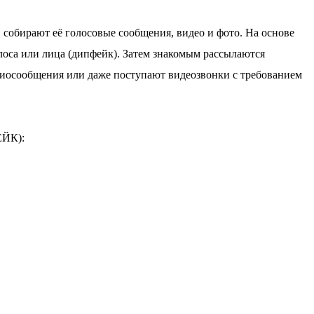
собирают её голосовые сообщения, видео и фото. На основе
оса или лица (дипфейк). Затем знакомым рассылаются
диосообщения или даже поступают видеозвонки с требованием
ЙК):
ие.
й» голос.
ают и требуют действовать немедленно.