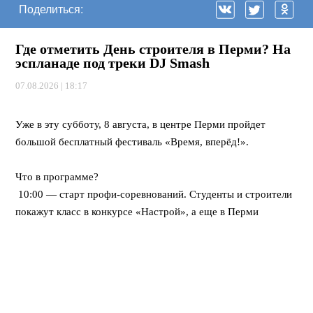
Поделиться:
Где отметить День строителя в Перми? На
эспланаде под треки DJ Smash
07.08.2026 | 18:17
⠀
Уже в эту субботу, 8 августа, в центре Перми пройдет
большой бесплатный фестиваль «Время, вперёд!».
⠀
Что в программе?
10:00 — старт профи-соревнований. Студенты и строители
покажут класс в конкурсе «Настрой», а еще в Перми
впервые пройдет федеральная битва каменщиков «Лучший
по профессии».
12:00 — открывается развлекательный городок. Будут
крутые мастер-классы, море активностей для детей, турнир
по стритболу и даже ярмарка вакансий для тех, кто ищет