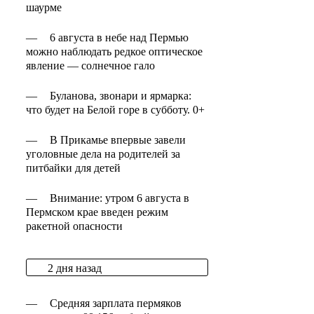
шаурме
—
6 августа в небе над Пермью
можно наблюдать редкое оптическое
явление — солнечное гало
—
Буланова, звонари и ярмарка:
что будет на Белой горе в субботу. 0+
—
В Прикамье впервые завели
уголовные дела на родителей за
питбайки для детей
—
Внимание: утром 6 августа в
Пермском крае введен режим
ракетной опасности
2 дня назад
—
Средняя зарплата пермяков