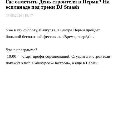
Где отметить День строителя в Перми? На
эспланаде под треки DJ Smash
07.08.2026 | 18:17
⠀
Уже в эту субботу, 8 августа, в центре Перми пройдет
большой бесплатный фестиваль «Время, вперёд!».
⠀
Что в программе?
10:00 — старт профи-соревнований. Студенты и строители
покажут класс в конкурсе «Настрой», а еще в Перми
впервые пройдет федеральная битва каменщиков «Лучший
по профессии».
12:00 — открывается развлекательный городок. Будут
крутые мастер-классы, море активностей для детей, турнир
по стритболу и даже ярмарка вакансий для тех, кто ищет
работу.
Вечером — мощный финал! Хэдлайнером праздничного
концерта станет DJ Smash.