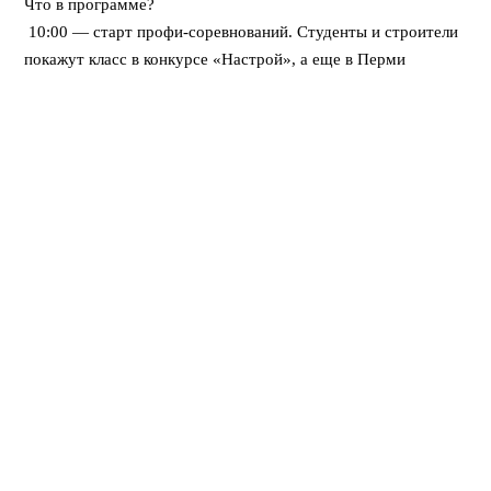
Что в программе?
10:00 — старт профи-соревнований. Студенты и строители
покажут класс в конкурсе «Настрой», а еще в Перми
впервые пройдет федеральная битва каменщиков «Лучший
по профессии».
12:00 — открывается развлекательный городок. Будут
крутые мастер-классы, море активностей для детей, турнир
по стритболу и даже ярмарка вакансий для тех, кто ищет
работу.
Вечером — мощный финал! Хэдлайнером праздничного
концерта станет DJ Smash.
⠀
Вход свободный! Приходите всей семьей
Поделиться: