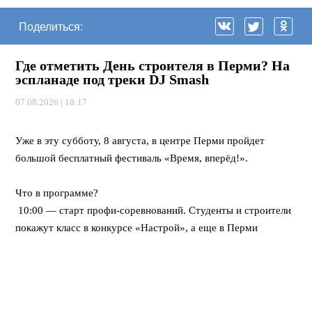
Поделиться:
Где отметить День строителя в Перми? На
эспланаде под треки DJ Smash
07.08.2026 | 18:17
⠀
Уже в эту субботу, 8 августа, в центре Перми пройдет
большой бесплатный фестиваль «Время, вперёд!».
⠀
Что в программе?
10:00 — старт профи-соревнований. Студенты и строители
покажут класс в конкурсе «Настрой», а еще в Перми
впервые пройдет федеральная битва каменщиков «Лучший
по профессии».
12:00 — открывается развлекательный городок. Будут
крутые мастер-классы, море активностей для детей, турнир