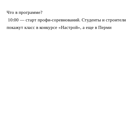
⠀
Что в программе?
10:00 — старт профи-соревнований. Студенты и строители
покажут класс в конкурсе «Настрой», а еще в Перми
впервые пройдет федеральная битва каменщиков «Лучший
по профессии».
12:00 — открывается развлекательный городок. Будут
крутые мастер-классы, море активностей для детей, турнир
по стритболу и даже ярмарка вакансий для тех, кто ищет
работу.
Вечером — мощный финал! Хэдлайнером праздничного
концерта станет DJ Smash.
⠀
Вход свободный! Приходите всей семьей
Поделиться: