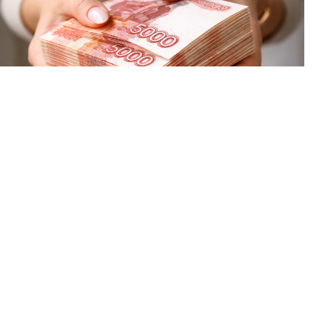
С учётом инфляции за год прибавка вышла 4,1 процента.
Сумма начисленная, то есть до вычета НДФЛ. На руки от
неё остаётся примерно 76,7 тысячи.
⠀
И это среднее сразу по всем отраслям Пермского края. В
сфере информации и связи получилось средняя = 126,6
тысячи, в гостиницах и общепите = 53 тысячи, разница
больше чем вдвое.
⠀