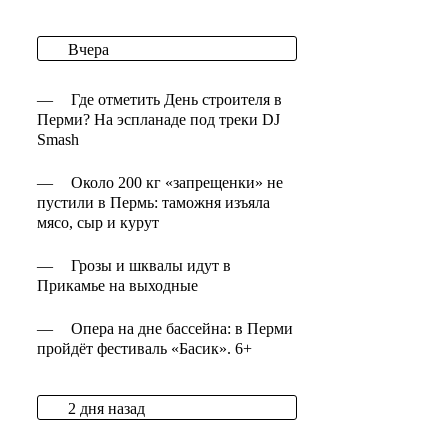
Вчера
—
Где отметить День строителя в
Перми? На эспланаде под треки DJ
Smash
—
Около 200 кг «запрещенки» не
пустили в Пермь: таможня изъяла
мясо, сыр и курут
—
Грозы и шквалы идут в
Прикамье на выходные
—
Опера на дне бассейна: в Перми
пройдёт фестиваль «Басик». 6+
2 дня назад