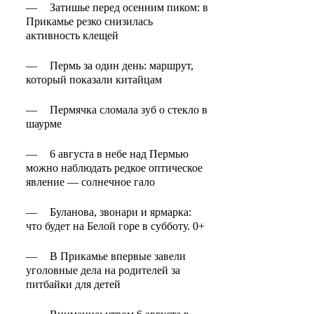
—
Затишье перед осенним пиком: в
Прикамье резко снизилась
активность клещей
—
Пермь за один день: маршрут,
который показали китайцам
—
Пермячка сломала зуб о стекло в
шаурме
—
6 августа в небе над Пермью
можно наблюдать редкое оптическое
явление — солнечное гало
—
Буланова, звонари и ярмарка:
что будет на Белой горе в субботу. 0+
—
В Прикамье впервые завели
уголовные дела на родителей за
питбайки для детей