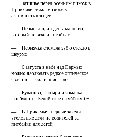
—
Затишье перед осенним пиком: в
Прикамье резко снизилась
активность клещей
—
Пермь за один день: маршрут,
который показали китайцам
—
Пермячка сломала зуб о стекло в
шаурме
—
6 августа в небе над Пермью
можно наблюдать редкое оптическое
явление — солнечное гало
—
Буланова, звонари и ярмарка:
что будет на Белой горе в субботу. 0+
—
В Прикамье впервые завели
уголовные дела на родителей за
питбайки для детей