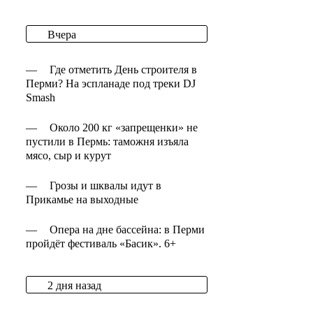
Вчера
—
Где отметить День строителя в
Перми? На эспланаде под треки DJ
Smash
—
Около 200 кг «запрещенки» не
пустили в Пермь: таможня изъяла
мясо, сыр и курут
—
Грозы и шквалы идут в
Прикамье на выходные
—
Опера на дне бассейна: в Перми
пройдёт фестиваль «Басик». 6+
2 дня назад