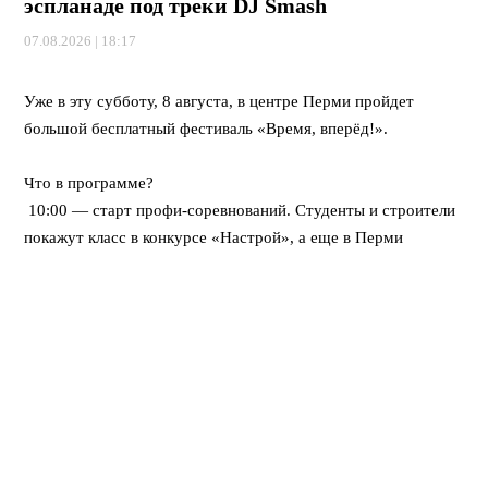
эспланаде под треки DJ Smash
07.08.2026 | 18:17
⠀
Уже в эту субботу, 8 августа, в центре Перми пройдет
большой бесплатный фестиваль «Время, вперёд!».
⠀
Что в программе?
10:00 — старт профи-соревнований. Студенты и строители
покажут класс в конкурсе «Настрой», а еще в Перми
впервые пройдет федеральная битва каменщиков «Лучший
по профессии».
12:00 — открывается развлекательный городок. Будут
крутые мастер-классы, море активностей для детей, турнир
по стритболу и даже ярмарка вакансий для тех, кто ищет
работу.
Вечером — мощный финал! Хэдлайнером праздничного
концерта станет DJ Smash.
⠀