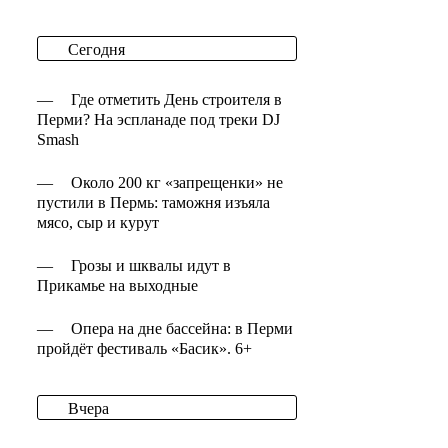
Сегодня
—
Где отметить День строителя в
Перми? На эспланаде под треки DJ
Smash
—
Около 200 кг «запрещенки» не
пустили в Пермь: таможня изъяла
мясо, сыр и курут
—
Грозы и шквалы идут в
Прикамье на выходные
—
Опера на дне бассейна: в Перми
пройдёт фестиваль «Басик». 6+
Вчера