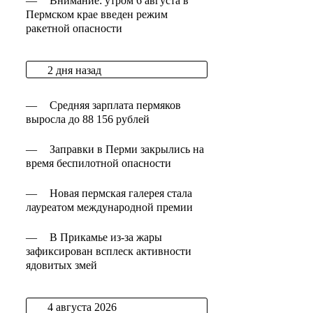
—
Внимание: утром 6 августа в
Пермском крае введен режим
ракетной опасности
2 дня назад
—
Средняя зарплата пермяков
выросла до 88 156 рублей
—
Заправки в Перми закрылись на
время беспилотной опасности
—
Новая пермская галерея стала
лауреатом международной премии
—
В Прикамье из-за жары
зафиксирован всплеск активности
ядовитых змей
4 августа 2026