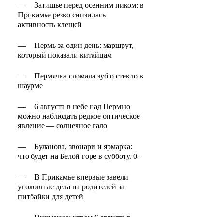
—
Затишье перед осенним пиком: в
Прикамье резко снизилась
активность клещей
—
Пермь за один день: маршрут,
который показали китайцам
—
Пермячка сломала зуб о стекло в
шаурме
—
6 августа в небе над Пермью
можно наблюдать редкое оптическое
явление — солнечное гало
—
Буланова, звонари и ярмарка:
что будет на Белой горе в субботу. 0+
—
В Прикамье впервые завели
уголовные дела на родителей за
питбайки для детей