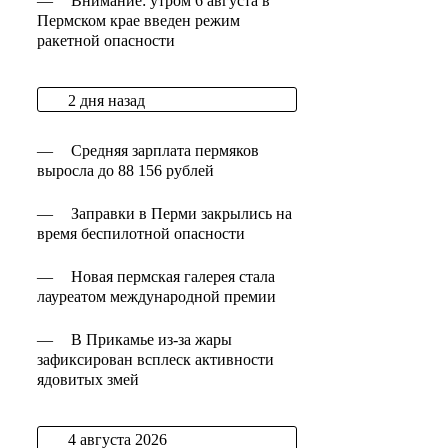
—
Внимание: утром 6 августа в
Пермском крае введен режим
ракетной опасности
2 дня назад
—
Средняя зарплата пермяков
выросла до 88 156 рублей
—
Заправки в Перми закрылись на
время беспилотной опасности
—
Новая пермская галерея стала
лауреатом международной премии
—
В Прикамье из-за жары
зафиксирован всплеск активности
ядовитых змей
4 августа 2026