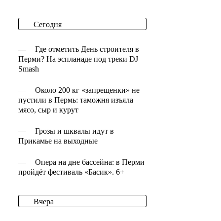
Сегодня
—
Где отметить День строителя в
Перми? На эспланаде под треки DJ
Smash
—
Около 200 кг «запрещенки» не
пустили в Пермь: таможня изъяла
мясо, сыр и курут
—
Грозы и шквалы идут в
Прикамье на выходные
—
Опера на дне бассейна: в Перми
пройдёт фестиваль «Басик». 6+
Вчера