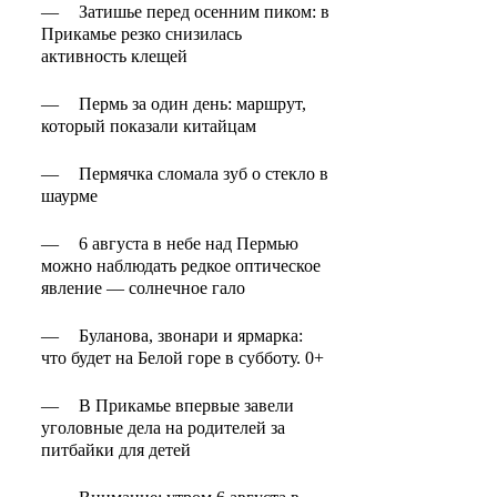
—
Затишье перед осенним пиком: в
Прикамье резко снизилась
активность клещей
—
Пермь за один день: маршрут,
который показали китайцам
—
Пермячка сломала зуб о стекло в
шаурме
—
6 августа в небе над Пермью
можно наблюдать редкое оптическое
явление — солнечное гало
—
Буланова, звонари и ярмарка:
что будет на Белой горе в субботу. 0+
—
В Прикамье впервые завели
уголовные дела на родителей за
питбайки для детей