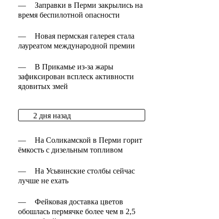
—
Заправки в Перми закрылись на
время беспилотной опасности
—
Новая пермская галерея стала
лауреатом международной премии
—
В Прикамье из-за жары
зафиксирован всплеск активности
ядовитых змей
2 дня назад
—
На Соликамской в Перми горит
ёмкость с дизельным топливом
—
На Усьвинские столбы сейчас
лучше не ехать
—
Фейковая доставка цветов
обошлась пермячке более чем в 2,5