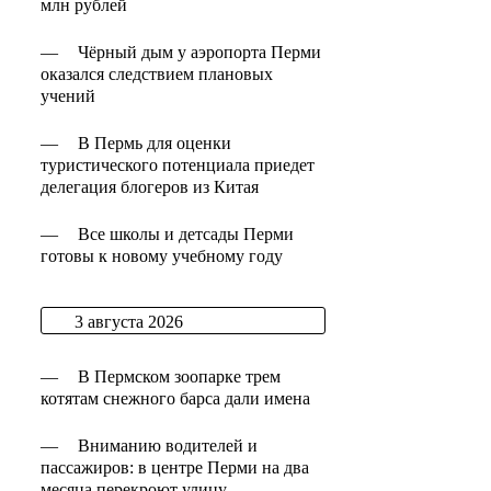
млн рублей
—
Чёрный дым у аэропорта Перми
оказался следствием плановых
учений
—
В Пермь для оценки
туристического потенциала приедет
делегация блогеров из Китая
—
Все школы и детсады Перми
готовы к новому учебному году
3 августа 2026
—
В Пермском зоопарке трем
котятам снежного барса дали имена
—
Вниманию водителей и
пассажиров: в центре Перми на два
месяца перекроют улицу