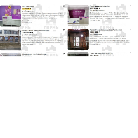
На площадках объявлений появились десятки предложений о
продаже пунктов выдачи заказов. Стоимость ПВЗ
варьируется от 200 тысяч до 2 млн рублей, причем
некоторые владельцы выставляют на продажу сразу
несколько точек одновременно.
⠀
Как отмечают сами продавцы в объявлениях, бизнес