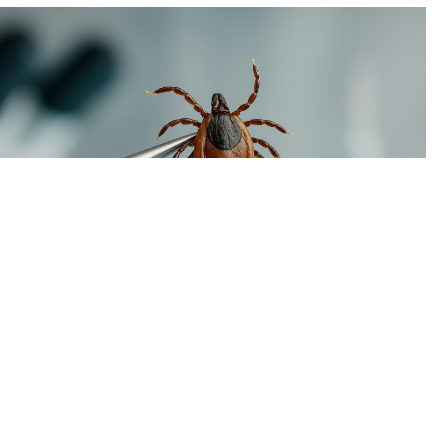
В Пермском крае наблюдается временный спад активности
клещей. За минувшую неделю жертвами кровососущих
стали всего 93 человека, тогда как в начале летнего сезона
еженедельно фиксировалось более двух тысяч укусов.
Однако расслабляться пока рано: в регионе уже