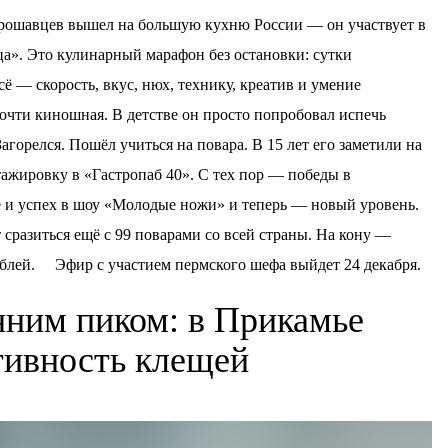
рошавцев вышел на большую кухню России — он участвует в
а». Это кулинарный марафон без остановки: сутки
 — скорость, вкус, нюх, технику, креатив и умение
очти киношная. В детстве он просто попробовал испечь
агорелся. Пошёл учиться на повара. В 15 лет его заметили на
тажировку в «Гастропаб 40». С тех пор — победы в
е и успех в шоу «Молодые ножи» и теперь — новый уровень.
сразиться ещё с 99 поварами со всей страны. На кону —
блей. ⠀ Эфир с участием пермского шефа выйдет 24 декабря.
нним пиком: в Прикамье
ктивность клещей