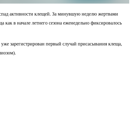
спад активности клещей. За минувшую неделю жертвами
гда как в начале летнего сезона еженедельно фиксировалось
е уже зарегистрирован первый случай присасывания клеща,
иозом).
традиционно делится на две волны. Первый пик,
ришелся на май-июнь. Вторая волна ожидается в конце
я луговые клещи.
, с начала сезона медицинская помощь после укусов
реди которых 2 406 — дети.