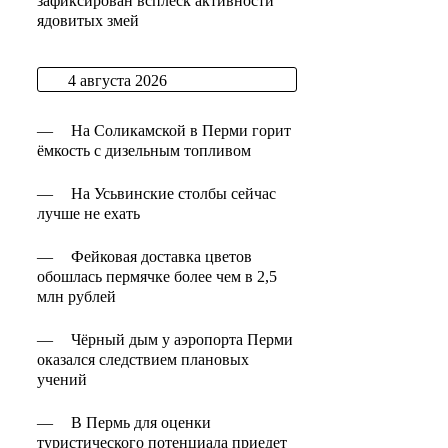
зафиксирован всплеск активности
ядовитых змей
4 августа 2026
—
На Соликамской в Перми горит
ёмкость с дизельным топливом
—
На Усьвинские столбы сейчас
лучше не ехать
—
Фейковая доставка цветов
обошлась пермячке более чем в 2,5
млн рублей
—
Чёрный дым у аэропорта Перми
оказался следствием плановых
учений
—
В Пермь для оценки
туристического потенциала приедет