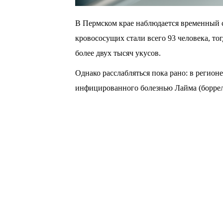
В Пермском крае наблюдается временный 
кровососущих стали всего 93 человека, то
более двух тысяч укусов.
Однако расслабляться пока рано: в регион
инфицированного болезнью Лайма (боррел
Как поясняют специалисты, сезон клещей 
спровоцированный иксодовыми клещами, п
августа и начале сентября, когда проснутс
По официальным данным Роспотребнадзора
потребовалась 16 125 жителям Прикамья, с