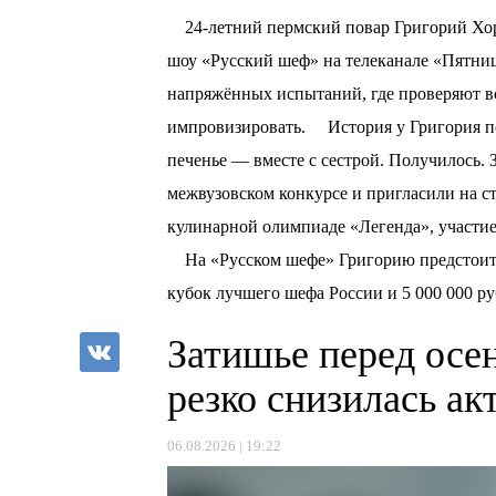
⠀ 24-летний пермский повар Григорий Хо
шоу «Русский шеф» на телеканале «Пятниц
напряжённых испытаний, где проверяют всё
импровизировать. ⠀ История у Григория п
печенье — вместе с сестрой. Получилось. З
межвузовском конкурсе и пригласили на с
кулинарной олимпиаде «Легенда», участи
⠀ На «Русском шефе» Григорию предстоит 
кубок лучшего шефа России и 5 000 000 ру
Затишье перед осе
резко снизилась а
06.08.2026 | 19:22