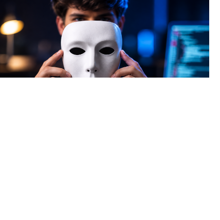
Теперь аферисты используют нейросети, чтобы подделывать
голоса и лица ваших близких, друзей или начальников.
⠀
КАК ЭТО РАБОТАЕТ?
⠀
Преступники взламывают аккаунт жертвы, собирают её