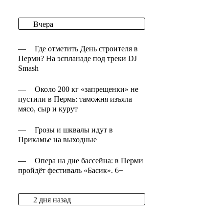
Вчера
—
Где отметить День строителя в
Перми? На эспланаде под треки DJ
Smash
—
Около 200 кг «запрещенки» не
пустили в Пермь: таможня изъяла
мясо, сыр и курут
—
Грозы и шквалы идут в
Прикамье на выходные
—
Опера на дне бассейна: в Перми
пройдёт фестиваль «Басик». 6+
2 дня назад