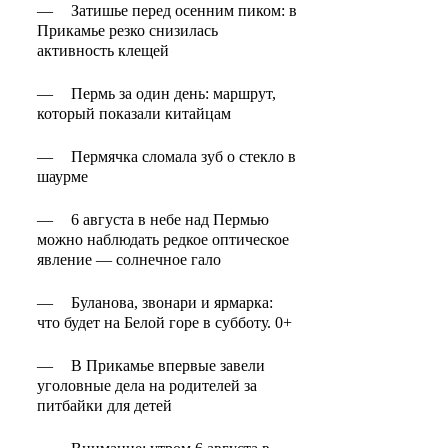
—
Затишье перед осенним пиком: в
Прикамье резко снизилась
активность клещей
—
Пермь за один день: маршрут,
который показали китайцам
—
Пермячка сломала зуб о стекло в
шаурме
—
6 августа в небе над Пермью
можно наблюдать редкое оптическое
явление — солнечное гало
—
Буланова, звонари и ярмарка:
что будет на Белой горе в субботу. 0+
—
В Прикамье впервые завели
уголовные дела на родителей за
питбайки для детей