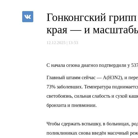
Гонконгский грипп
края — и масштабы
12.12.2025 | 13:53
С начала сезона диагноз подтвердили у 5
Главный штамм сейчас — A(H3N2), и перен
73% заболевших. Температура поднимается 
светобоязнь, сильная слабость и сухой ка
бронхита и пневмонии.
⠀
Чтобы сдержать вспышку, в больницах, ро
поликлиниках снова введён масочный реж