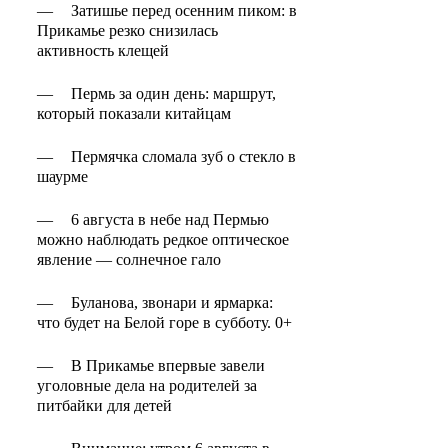
—
Затишье перед осенним пиком: в
Прикамье резко снизилась
активность клещей
—
Пермь за один день: маршрут,
который показали китайцам
—
Пермячка сломала зуб о стекло в
шаурме
—
6 августа в небе над Пермью
можно наблюдать редкое оптическое
явление — солнечное гало
—
Буланова, звонари и ярмарка:
что будет на Белой горе в субботу. 0+
—
В Прикамье впервые завели
уголовные дела на родителей за
питбайки для детей