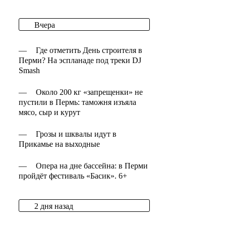
Вчера
—
Где отметить День строителя в
Перми? На эспланаде под треки DJ
Smash
—
Около 200 кг «запрещенки» не
пустили в Пермь: таможня изъяла
мясо, сыр и курут
—
Грозы и шквалы идут в
Прикамье на выходные
—
Опера на дне бассейна: в Перми
пройдёт фестиваль «Басик». 6+
2 дня назад