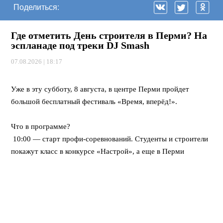
Поделиться:
Где отметить День строителя в Перми? На
эспланаде под треки DJ Smash
07.08.2026 | 18:17
⠀
Уже в эту субботу, 8 августа, в центре Перми пройдет
большой бесплатный фестиваль «Время, вперёд!».
⠀
Что в программе?
10:00 — старт профи-соревнований. Студенты и строители
покажут класс в конкурсе «Настрой», а еще в Перми
впервые пройдет федеральная битва каменщиков «Лучший
по профессии».
12:00 — открывается развлекательный городок. Будут
крутые мастер-классы, море активностей для детей, турнир
по стритболу и даже ярмарка вакансий для тех, кто ищет