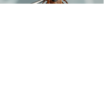
В Пермском крае наблюдается временный спад активности
клещей. За минувшую неделю жертвами кровососущих
стали всего 93 человека, тогда как в начале летнего сезона
еженедельно фиксировалось более двух тысяч укусов.
Однако расслабляться пока рано: в регионе уже
зарегистрирован первый случай присасывания клеща,
инфицированного болезнью Лайма (боррелиозом).
Как поясняют специалисты, сезон клещей традиционно
делится на две волны. Первый пик, спровоцированный
иксодовыми клещами, пришелся на май-июнь. Вторая волна