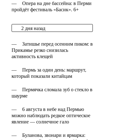
—
Опера на дне бассейна: в Перми
пройдёт фестиваль «Басик». 6+
2 дня назад
—
Затишье перед осенним пиком: в
Прикамье резко снизилась
активность клещей
—
Пермь за один день: маршрут,
который показали китайцам
—
Пермячка сломала зуб о стекло в
шаурме
—
6 августа в небе над Пермью
можно наблюдать редкое оптическое
явление — солнечное гало
—
Буланова, звонари и ярмарка: