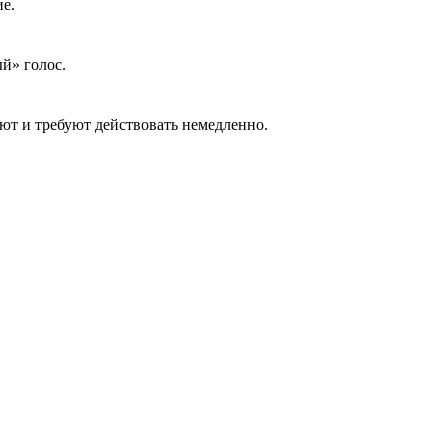
ие.
й» голос.
ают и требуют действовать немедленно.
адите трубку и перезванивайте человеку по его реальному
который знает только ваш близкий.
щены и охраняются законом.