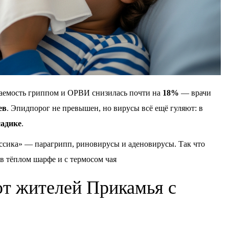
аемость гриппом и ОРВИ снизилась почти на
18%
— врачи
ев
. Эпидпорог не превышен, но вирусы всё ещё гуляют: в
садике
.
ссика» — парагрипп, риновирусы и аденовирусы. Так что
 в тёплом шарфе и с термосом чая
т жителей Прикамья с