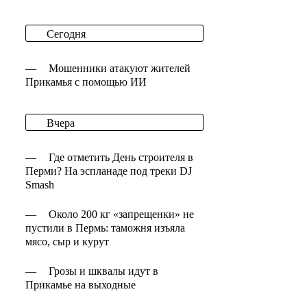
Сегодня
—
Мошенники атакуют жителей
Прикамья с помощью ИИ
Вчера
—
Где отметить День строителя в
Перми? На эспланаде под треки DJ
Smash
—
Около 200 кг «запрещенки» не
пустили в Пермь: таможня изъяла
мясо, сыр и курут
—
Грозы и шквалы идут в
Прикамье на выходные