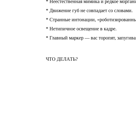
* Неестественная мимика и редкое морган
* Движение губ не совпадает со словами.
* Странные интонации, «роботизированны
* Нетипичное освещение в кадре.
* Главный маркер — вас торопят, запугив
ЧТО ДЕЛАТЬ?
Если вас просят о деньгах, немедленно кл
номеру. Задайте личный вопрос, ответ на 
© Мой город Пермь, 2026. Все права защи