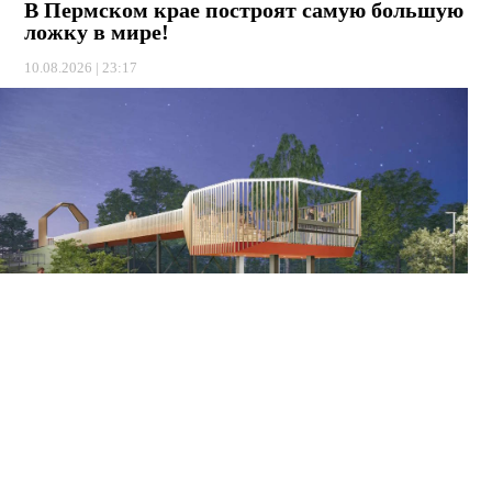
В Пермском крае построят самую большую
ложку в мире!
10.08.2026 | 23:17
В следующем году набережную в Нытве ждет крутое
обновление. Там появится пирс в виде гигантской «Мега-
ложки». Подробности передает ИА "ТЕКСТ".
⠀