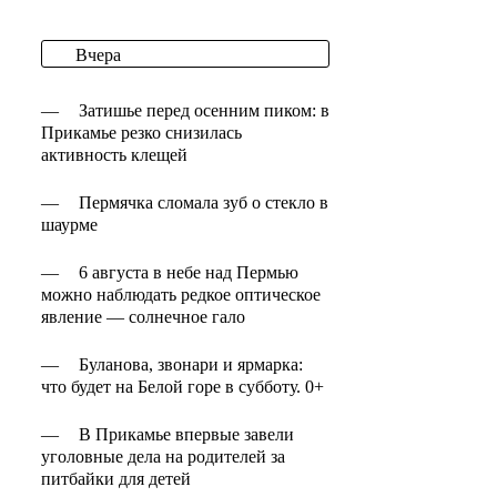
Вчера
—
Затишье перед осенним пиком: в
Прикамье резко снизилась
активность клещей
—
Пермячка сломала зуб о стекло в
шаурме
—
6 августа в небе над Пермью
можно наблюдать редкое оптическое
явление — солнечное гало
—
Буланова, звонари и ярмарка:
что будет на Белой горе в субботу. 0+
—
В Прикамье впервые завели
уголовные дела на родителей за
питбайки для детей