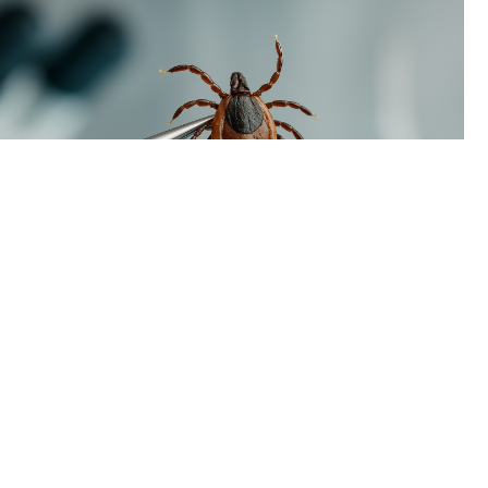
В Пермском крае наблюдается временный спад активности
клещей. За минувшую неделю жертвами кровососущих
стали всего 93 человека, тогда как в начале летнего сезона
еженедельно фиксировалось более двух тысяч укусов.
Однако расслабляться пока рано: в регионе уже
зарегистрирован первый случай присасывания клеща,