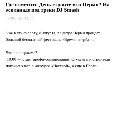
Где отметить День строителя в Перми? На
эспланаде под треки DJ Smash
07.08.2026 | 18:17
⠀
Уже в эту субботу, 8 августа, в центре Перми пройдет
большой бесплатный фестиваль «Время, вперёд!».
⠀
Что в программе?
10:00 — старт профи-соревнований. Студенты и строители
покажут класс в конкурсе «Настрой», а еще в Перми
впервые пройдет федеральная битва каменщиков «Лучший
по профессии».
12:00 — открывается развлекательный городок. Будут
крутые мастер-классы, море активностей для детей, турнир
по стритболу и даже ярмарка вакансий для тех, кто ищет
работу.
Вечером — мощный финал! Хэдлайнером праздничного