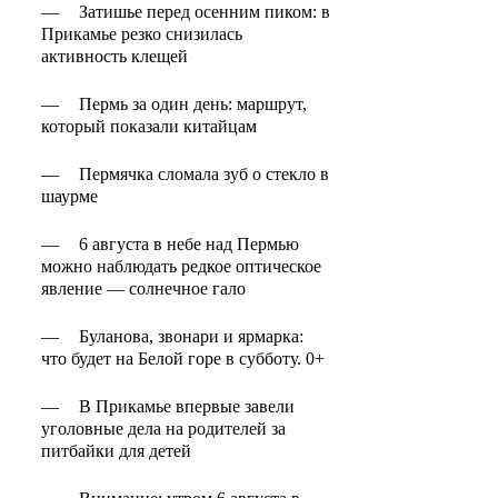
—
Затишье перед осенним пиком: в
Прикамье резко снизилась
активность клещей
—
Пермь за один день: маршрут,
который показали китайцам
—
Пермячка сломала зуб о стекло в
шаурме
—
6 августа в небе над Пермью
можно наблюдать редкое оптическое
явление — солнечное гало
—
Буланова, звонари и ярмарка:
что будет на Белой горе в субботу. 0+
—
В Прикамье впервые завели
уголовные дела на родителей за
питбайки для детей