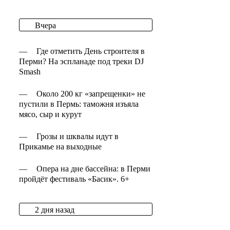
Вчера
—
Где отметить День строителя в
Перми? На эспланаде под треки DJ
Smash
—
Около 200 кг «запрещенки» не
пустили в Пермь: таможня изъяла
мясо, сыр и курут
—
Грозы и шквалы идут в
Прикамье на выходные
—
Опера на дне бассейна: в Перми
пройдёт фестиваль «Басик». 6+
2 дня назад