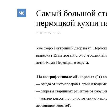
Самый большой сто
пермяцкой кухни н
28.08.2025 | 18:55
⠀
Уже скоро внутренний двор на ул. Пермск
развернут 15-метровый стол с угощениями
летия Коми-Пермяцкого округа.
⠀
На гастрофестивале «Дикоросы» (0+) го
— блюда от шеф-поваров Перми и Кудымк
— секреты старинных рецептов от бабуше
— мастер-классы по приготовлению нацио
деревянном корыте!),