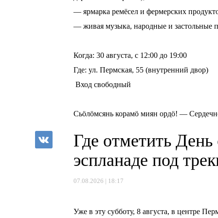
— ярмарка ремёсел и фермерских продукто
— живая музыка, народные и застольные п
⠀
Когда: 30 августа, с 12:00 до 19:00
Где: ул. Пермская, 55 (внутренний двор)
Вход свободный
⠀
Сьӧлӧмсянь корамӧ миян ордӧ! — Сердечн
Где отметить День
эспланаде под тре
07.08.2026 | 18:17
⠀
Уже в эту субботу, 8 августа, в центре П