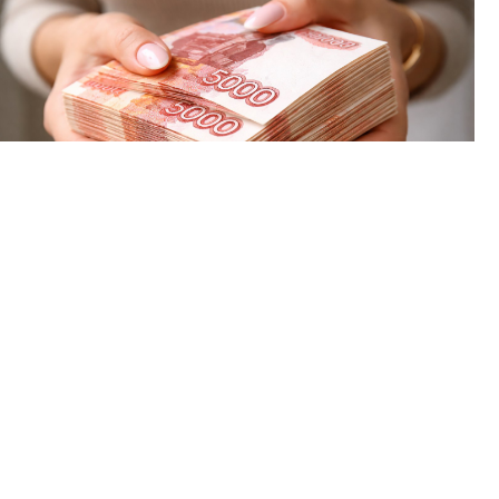
С учётом инфляции за год прибавка вышла 4,1 процента.
Сумма начисленная, то есть до вычета НДФЛ. На руки от
неё остаётся примерно 76,7 тысячи.
⠀
И это среднее сразу по всем отраслям Пермского края. В
сфере информации и связи получилось средняя = 126,6
тысячи, в гостиницах и общепите = 53 тысячи, разница
больше чем вдвое.