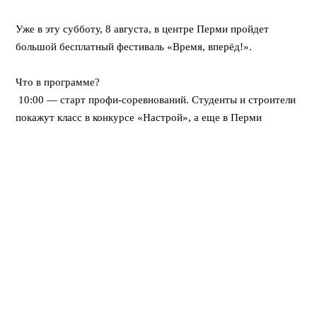
⠀
Уже в эту субботу, 8 августа, в центре Перми пройдет
большой бесплатный фестиваль «Время, вперёд!».
⠀
Что в программе?
10:00 — старт профи-соревнований. Студенты и строители
покажут класс в конкурсе «Настрой», а еще в Перми
впервые пройдет федеральная битва каменщиков «Лучший
по профессии».
12:00 — открывается развлекательный городок. Будут
крутые мастер-классы, море активностей для детей, турнир
по стритболу и даже ярмарка вакансий для тех, кто ищет
работу.
Вечером — мощный финал! Хэдлайнером праздничного
концерта станет DJ Smash.
⠀
Вход свободный! Приходите всей семьей