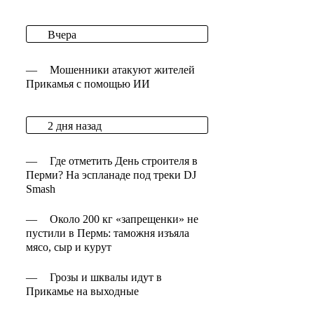
Вчера
—
Мошенники атакуют жителей
Прикамья с помощью ИИ
2 дня назад
—
Где отметить День строителя в
Перми? На эспланаде под треки DJ
Smash
—
Около 200 кг «запрещенки» не
пустили в Пермь: таможня изъяла
мясо, сыр и курут
—
Грозы и шквалы идут в
Прикамье на выходные