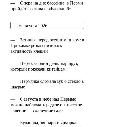
—
Опера на дне бассейна: в Перми
пройдёт фестиваль «Басик». 6+
6 августа 2026
—
Затишье перед осенним пиком: в
Прикамье резко снизилась
активность клещей
—
Пермь за один день: маршрут,
который показали китайцам
—
Пермячка сломала зуб о стекло в
шаурме
—
6 августа в небе над Пермью
можно наблюдать редкое оптическое
явление — солнечное гало
—
Буланова, звонари и ярмарка: