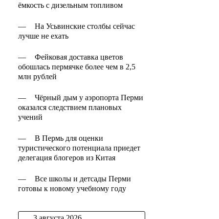
ёмкость с дизельным топливом
—
На Усьвинские столбы сейчас
лучше не ехать
—
Фейковая доставка цветов
обошлась пермячке более чем в 2,5
млн рублей
—
Чёрный дым у аэропорта Перми
оказался следствием плановых
учений
—
В Пермь для оценки
туристического потенциала приедет
делегация блогеров из Китая
—
Все школы и детсады Перми
готовы к новому учебному году
3 августа 2026