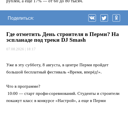
рублей, а еще 17% — от 60 до 80 тысяч.
Поделиться:
Где отметить День строителя в Перми? На
эспланаде под треки DJ Smash
07.08.2026 | 18:17
⠀
Уже в эту субботу, 8 августа, в центре Перми пройдет
большой бесплатный фестиваль «Время, вперёд!».
⠀
Что в программе?
10:00 — старт профи-соревнований. Студенты и строители
покажут класс в конкурсе «Настрой», а еще в Перми
впервые пройдет федеральная битва каменщиков «Лучший
по профессии».
12:00 — открывается развлекательный городок. Будут