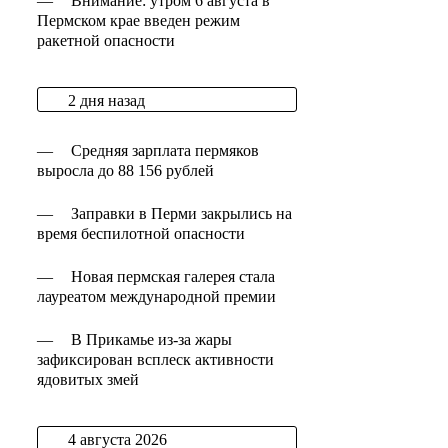
—
Внимание: утром 6 августа в
Пермском крае введен режим
ракетной опасности
2 дня назад
—
Средняя зарплата пермяков
выросла до 88 156 рублей
—
Заправки в Перми закрылись на
время беспилотной опасности
—
Новая пермская галерея стала
лауреатом международной премии
—
В Прикамье из-за жары
зафиксирован всплеск активности
ядовитых змей
4 августа 2026