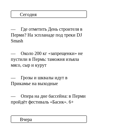
Сегодня
—
Где отметить День строителя в
Перми? На эспланаде под треки DJ
Smash
—
Около 200 кг «запрещенки» не
пустили в Пермь: таможня изъяла
мясо, сыр и курут
—
Грозы и шквалы идут в
Прикамье на выходные
—
Опера на дне бассейна: в Перми
пройдёт фестиваль «Басик». 6+
Вчера