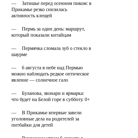
—
Затишье перед осенним пиком: в
Прикамье резко снизилась
активность клещей
—
Пермь за один день: маршрут,
который показали китайцам
—
Пермячка сломала зуб о стекло в
шаурме
—
6 августа в небе над Пермью
можно наблюдать редкое оптическое
явление — солнечное гало
—
Буланова, звонари и ярмарка:
что будет на Белой горе в субботу. 0+
—
В Прикамье впервые завели
уголовные дела на родителей за
питбайки для детей