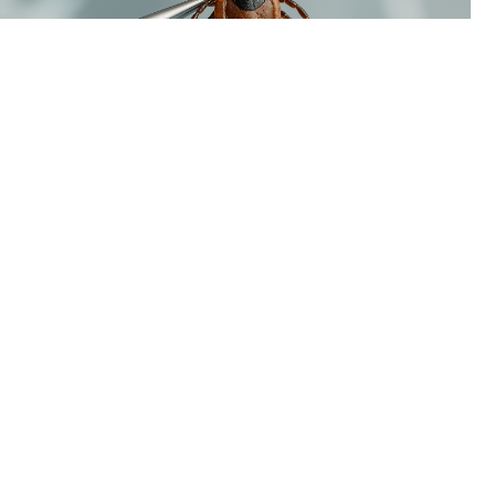
В Пермском крае наблюдается временный спад активности
клещей. За минувшую неделю жертвами кровососущих
стали всего 93 человека, тогда как в начале летнего сезона
еженедельно фиксировалось более двух тысяч укусов.
Однако расслабляться пока рано: в регионе уже
зарегистрирован первый случай присасывания клеща,
инфицированного болезнью Лайма (боррелиозом).
Как поясняют специалисты, сезон клещей традиционно
делится на две волны. Первый пик, спровоцированный
иксодовыми клещами, пришелся на май-июнь. Вторая волна