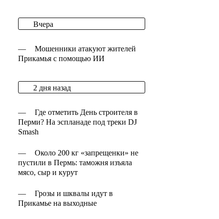
Вчера
—
Мошенники атакуют жителей
Прикамья с помощью ИИ
2 дня назад
—
Где отметить День строителя в
Перми? На эспланаде под треки DJ
Smash
—
Около 200 кг «запрещенки» не
пустили в Пермь: таможня изъяла
мясо, сыр и курут
—
Грозы и шквалы идут в
Прикамье на выходные