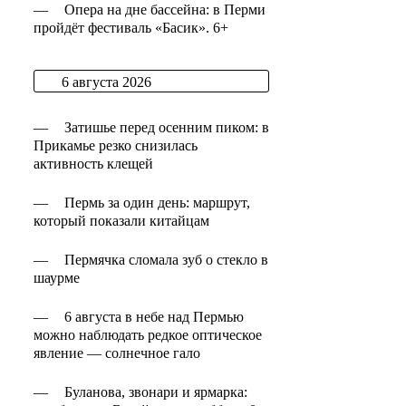
—
Опера на дне бассейна: в Перми
пройдёт фестиваль «Басик». 6+
6 августа 2026
—
Затишье перед осенним пиком: в
Прикамье резко снизилась
активность клещей
—
Пермь за один день: маршрут,
который показали китайцам
—
Пермячка сломала зуб о стекло в
шаурме
—
6 августа в небе над Пермью
можно наблюдать редкое оптическое
явление — солнечное гало
—
Буланова, звонари и ярмарка: