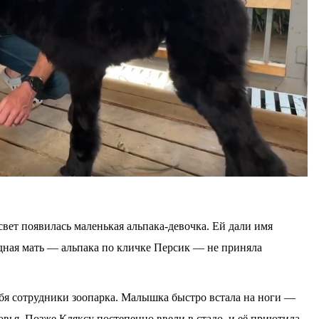
вет появилась маленькая альпака-девочка. Ей дали имя
одная мать — альпака по кличке Персик — не приняла
ебя сотрудники зоопарка. Малышка быстро встала на ноги —
вья. Позже Кляксу постепенно ввели в стадо, и её приютила