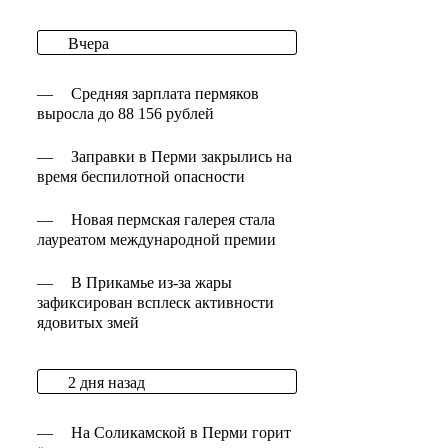
Вчера
—
Средняя зарплата пермяков
выросла до 88 156 рублей
—
Заправки в Перми закрылись на
время беспилотной опасности
—
Новая пермская галерея стала
лауреатом международной премии
—
В Прикамье из-за жары
зафиксирован всплеск активности
ядовитых змей
2 дня назад
—
На Соликамской в Перми горит