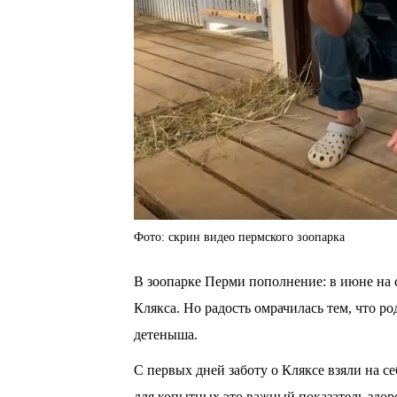
Фото: скрин видео пермского зоопарка
В зоопарке Перми пополнение: в июне на с
Клякса. Но радость омрачилась тем, что р
детеныша.
С первых дней заботу о Кляксе взяли на с
для копытных это важный показатель здоро