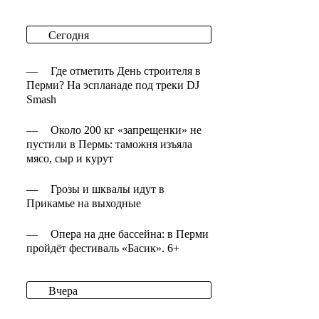
Сегодня
—
Где отметить День строителя в
Перми? На эспланаде под треки DJ
Smash
—
Около 200 кг «запрещенки» не
пустили в Пермь: таможня изъяла
мясо, сыр и курут
—
Грозы и шквалы идут в
Прикамье на выходные
—
Опера на дне бассейна: в Перми
пройдёт фестиваль «Басик». 6+
Вчера