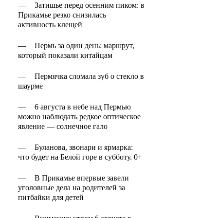
—
Затишье перед осенним пиком: в
Прикамье резко снизилась
активность клещей
—
Пермь за один день: маршрут,
который показали китайцам
—
Пермячка сломала зуб о стекло в
шаурме
—
6 августа в небе над Пермью
можно наблюдать редкое оптическое
явление — солнечное гало
—
Буланова, звонари и ярмарка:
что будет на Белой горе в субботу. 0+
—
В Прикамье впервые завели
уголовные дела на родителей за
питбайки для детей