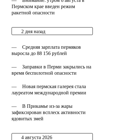
—
Внимание: утром 6 августа в
Пермском крае введен режим
ракетной опасности
2 дня назад
—
Средняя зарплата пермяков
выросла до 88 156 рублей
—
Заправки в Перми закрылись на
время беспилотной опасности
—
Новая пермская галерея стала
лауреатом международной премии
—
В Прикамье из-за жары
зафиксирован всплеск активности
ядовитых змей
4 августа 2026