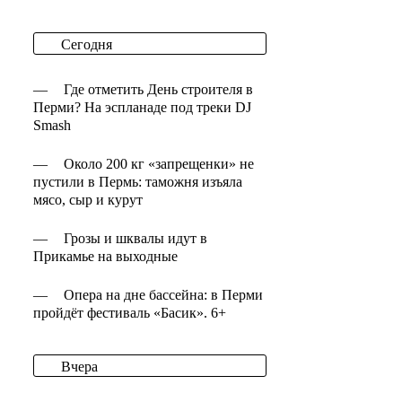
Сегодня
—
Где отметить День строителя в
Перми? На эспланаде под треки DJ
Smash
—
Около 200 кг «запрещенки» не
пустили в Пермь: таможня изъяла
мясо, сыр и курут
—
Грозы и шквалы идут в
Прикамье на выходные
—
Опера на дне бассейна: в Перми
пройдёт фестиваль «Басик». 6+
Вчера