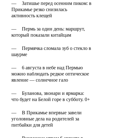
—
Затишье перед осенним пиком: в
Прикамье резко снизилась
активность клещей
—
Пермь за один день: маршрут,
который показали китайцам
—
Пермячка сломала зуб о стекло в
шаурме
—
6 августа в небе над Пермью
можно наблюдать редкое оптическое
явление — солнечное гало
—
Буланова, звонари и ярмарка:
что будет на Белой горе в субботу. 0+
—
В Прикамье впервые завели
уголовные дела на родителей за
питбайки для детей