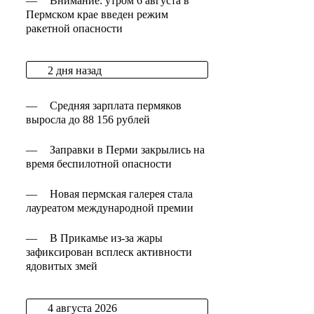
—
Внимание: утром 6 августа в
Пермском крае введен режим
ракетной опасности
2 дня назад
—
Средняя зарплата пермяков
выросла до 88 156 рублей
—
Заправки в Перми закрылись на
время беспилотной опасности
—
Новая пермская галерея стала
лауреатом международной премии
—
В Прикамье из-за жары
зафиксирован всплеск активности
ядовитых змей
4 августа 2026