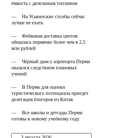
ёмкость с дизельным топливом
—
На Усьвинские столбы сейчас
лучше не ехать
—
Фейковая доставка цветов
обошлась пермячке более чем в 2,5
млн рублей
—
Чёрный дым у аэропорта Перми
оказался следствием плановых
учений
—
В Пермь для оценки
туристического потенциала приедет
делегация блогеров из Китая
—
Все школы и детсады Перми
готовы к новому учебному году
3 августа 2026