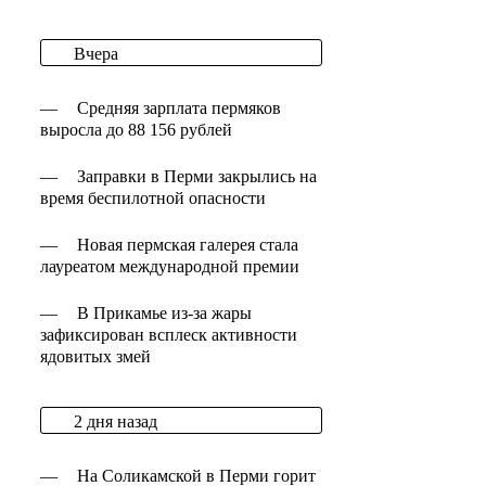
Вчера
—
Средняя зарплата пермяков
выросла до 88 156 рублей
—
Заправки в Перми закрылись на
время беспилотной опасности
—
Новая пермская галерея стала
лауреатом международной премии
—
В Прикамье из-за жары
зафиксирован всплеск активности
ядовитых змей
2 дня назад
—
На Соликамской в Перми горит