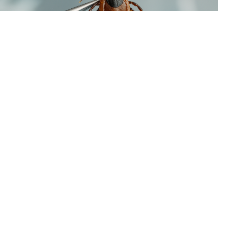
В Пермском крае наблюдается временный спад активности
клещей. За минувшую неделю жертвами кровососущих
стали всего 93 человека, тогда как в начале летнего сезона
еженедельно фиксировалось более двух тысяч укусов.
Однако расслабляться пока рано: в регионе уже
зарегистрирован первый случай присасывания клеща,
инфицированного болезнью Лайма (боррелиозом).
Как поясняют специалисты, сезон клещей традиционно
делится на две волны. Первый пик, спровоцированный
иксодовыми клещами, пришелся на май-июнь. Вторая волна